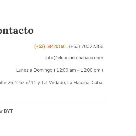
ontacto
, (+53) 78322355
(+53) 58420160
info@elcocinerohabana.com
Lunes a Domingo ( 12:00 am – 12:00 pm )
alle 26 Nº57 e/ 11 y 13, Vedado, La Habana, Cuba.
or
BYT